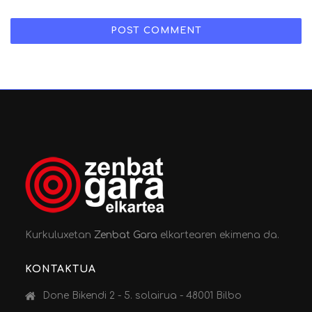
Kurkuluxetan
Zenbat Gara
elkartearen ekimena da.
KONTAKTUA
Done Bikendi 2 - 5. solairua - 48001 Bilbo