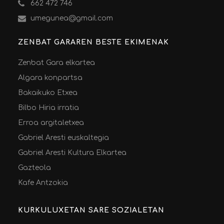
662 472 746
umegunea@gmail.com
ZENBAT GARAREN BESTE EKIMENAK
Zenbat Gara elkartea
Algara konpartsa
Bakaikuko Etxea
Bilbo Hiria irratia
Erroa argitaletxea
Gabriel Aresti euskaltegia
Gabriel Aresti Kultura Elkartea
Gazteola
Kafe Antzokia
KURKULUXETAN SARE SOZIALETAN