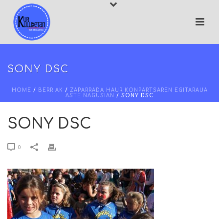
SONY DSC
HOME
/
BERRIAK
/
ZAPARRADA HAUR KONPARTSAREN EGITARAUA
ASTE NAGUSIAN
/ SONY DSC
SONY DSC
0