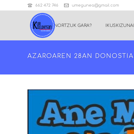
662 472 746
umegunea@gmail.com
NORTZUK GARA?
IKUSKIZUNA
AZAROAREN 28AN DONOSTIA