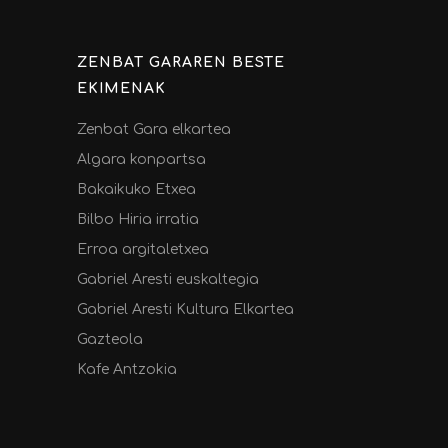
ZENBAT GARAREN BESTE
EKIMENAK
Zenbat Gara elkartea
Algara konpartsa
Bakaikuko Etxea
Bilbo Hiria irratia
Erroa argitaletxea
Gabriel Aresti euskaltegia
Gabriel Aresti Kultura Elkartea
Gazteola
Kafe Antzokia