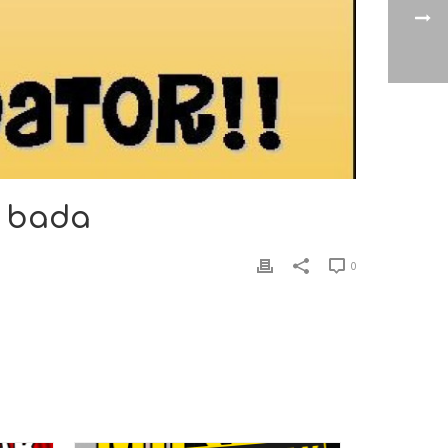
o bada
0