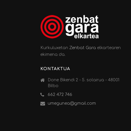
Kurkuluxetan
Zenbat Gara
elkartearen
ekimena da.
KONTAKTUA
Done Bikendi 2 - 5. solairua - 48001
Bilbo
662 472 746
umegunea@gmail.com