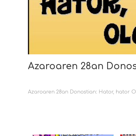
Azaroaren 28an Donost
Azaroaren 28an Donostian: Hator, hator 