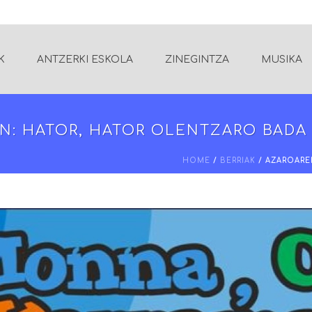
K
ANTZERKI ESKOLA
ZINEGINTZA
MUSIKA
N: HATOR, HATOR OLENTZARO BADA
HOME
/
BERRIAK
/ AZAROARE