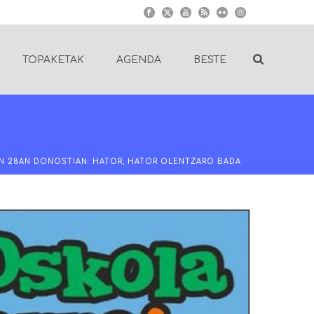
TOPAKETAK
AGENDA
BESTE
N 28AN DONOSTIAN: HATOR, HATOR OLENTZARO BADA