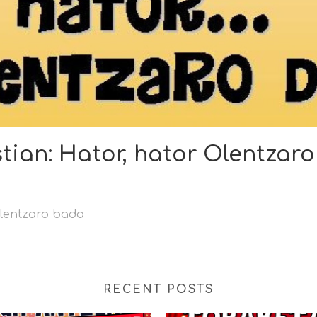
ian: Hator, hator Olentzar
Olentzaro bada
RECENT POSTS