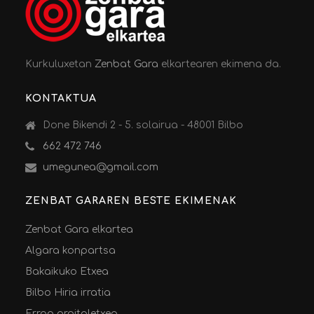
Kurkuluxetan
Zenbat Gara
elkartearen ekimena da.
KONTAKTUA
Done Bikendi 2 - 5. solairua - 48001 Bilbo
662 472 746
umegunea@gmail.com
ZENBAT GARAREN BESTE EKIMENAK
Zenbat Gara elkartea
Algara konpartsa
Bakaikuko Etxea
Bilbo Hiria irratia
Erroa argitaletxea