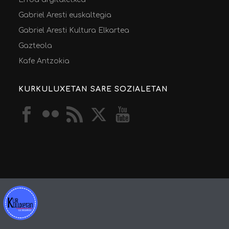
Gabriel Aresti euskaltegia
Gabriel Aresti Kultura Elkartea
Gazteola
Kafe Antzokia
KURKULUXETAN SARE SOZIALETAN