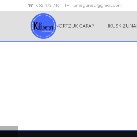
662 472 746
umegunea@gmail.com
NORTZUK GARA?
IKUSKIZUNA