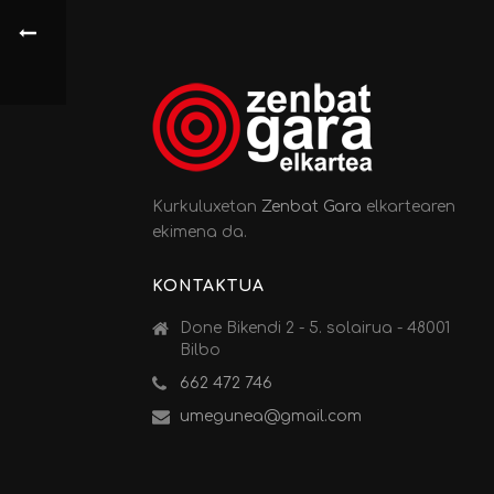
Kurkuluxetan
Zenbat Gara
elkartearen
ekimena da.
KONTAKTUA
Done Bikendi 2 - 5. solairua - 48001
Bilbo
662 472 746
umegunea@gmail.com