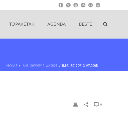
TOPAKETAK
AGENDA
BESTE
HOME
/
IMG-20190913-WA0005
/ IMG-20190913-WA0005
0