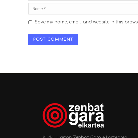
Save my name, email, and website in this brows
Kurkuluxetan
Zenbat Gara
elkartearen