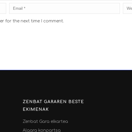
er for the next time I comment.
ZENBAT GARAREN BESTE
EKIMENAK
Zenbat Gara elkartea
Algara konpartsa