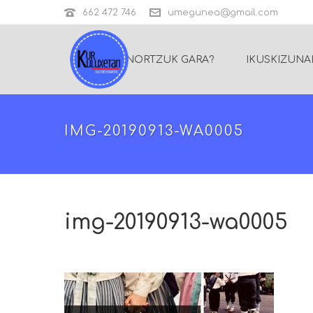
662 472 746
umegunea@gmail.com
NORTZUK GARA?
IKUSKIZUNA
IMG-20190913-WA0005
img-20190913-wa0005