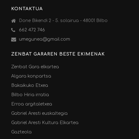
KONTAKTUA
Done Bikendi 2 - 5. solairua - 48001 Bilbo
662 472 746
umegunea@gmail.com
ZENBAT GARAREN BESTE EKIMENAK
Zenbat Gara elkartea
Algara konpartsa
Bakaikuko Etxea
Bilbo Hiria irratia
Erroa argitaletxea
Gabriel Aresti euskaltegia
Gabriel Aresti Kultura Elkartea
Gazteola