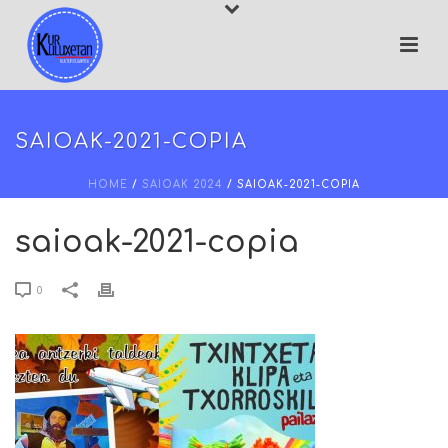
SAIOAK-2021-COPIA
HOME
/
SAIOAK 2024
/ SAIOAK-2021-COPIA
saioak-2021-copia
0