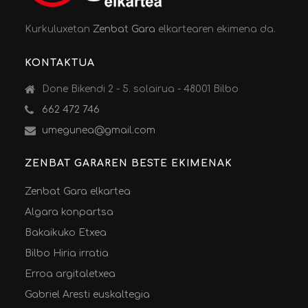
Kurkuluxetan
Zenbat Gara
elkartearen ekimena da.
KONTAKTUA
Done Bikendi 2 - 5. solairua - 48001 Bilbo
662 472 746
umegunea@gmail.com
ZENBAT GARAREN BESTE EKIMENAK
Zenbat Gara elkartea
Algara konpartsa
Bakaikuko Etxea
Bilbo Hiria irratia
Erroa argitaletxea
Gabriel Aresti euskaltegia