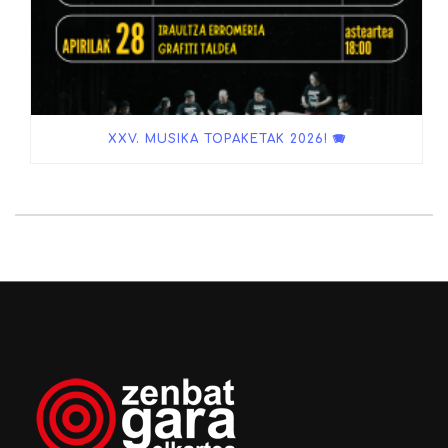
XXV. MUSIKA TOPAKETAK 2026! 🪗