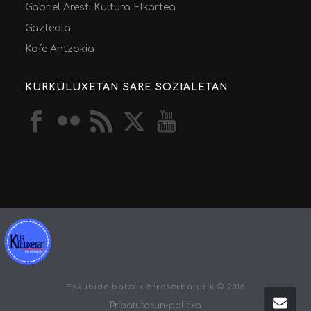
Gabriel Aresti Kultura Elkartea
Gazteola
Kafe Antzokia
KURKULUXETAN SARE SOZIALETAN
Eskubide batzuk erreserbaturik © 2018
Pribatutasun-politika