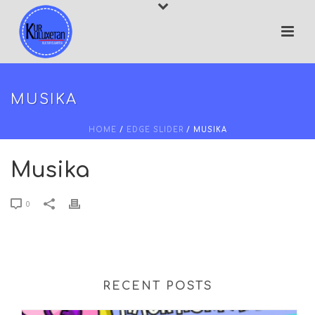
MUSIKA
HOME
/
EDGE SLIDER
/ MUSIKA
Musika
0
RECENT POSTS