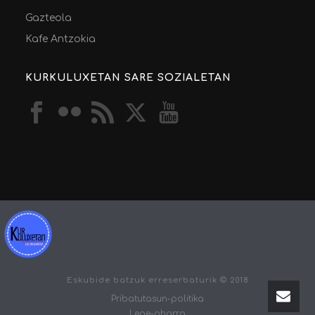
Gazteola
Kafe Antzokia
KURKULUXETAN SARE SOZIALETAN
Eskubide batzuk erreserbaturik © 2018
Pribatutasun-politika
Lege-oharra