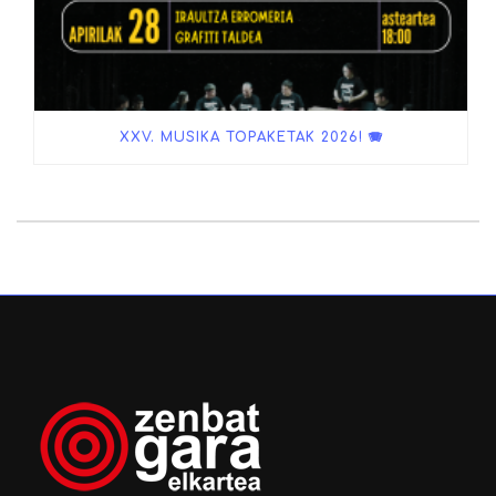
XXV. MUSIKA TOPAKETAK 2026! 🪗