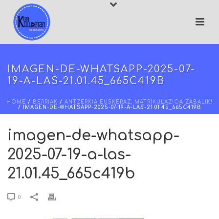
IMAGEN-DE-WHATSAPP-2025-07-
19-A-LAS-21.01.45_665C419B
HOME
/
BERRIAK
/
ANTZERKIA EUSKERAZ, MATRIKULAZIOA ZABALIK!
/ IMAGEN-DE-WHATSAPP-2025-07-19-A-LAS-21.01.45_665C419B
imagen-de-whatsapp-
2025-07-19-a-las-
21.01.45_665c419b
0