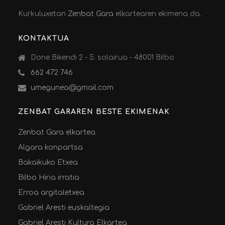
Kurkuluxetan
Zenbat Gara
elkartearen ekimena da.
KONTAKTUA
Done Bikendi 2 - 5. solairua - 48001 Bilbo
662 472 746
umegunea@gmail.com
ZENBAT GARAREN BESTE EKIMENAK
Zenbat Gara elkartea
Algara konpartsa
Bakaikuko Etxea
Bilbo Hiria irratia
Erroa argitaletxea
Gabriel Aresti euskaltegia
Gabriel Aresti Kultura Elkartea