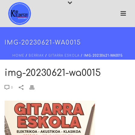
IMG-20230621-WA0015
HOME
/
BERRIAK
/
GITARRA ESKOLA
/ IMG-20230621-WA0015
img-20230621-wa0015
0