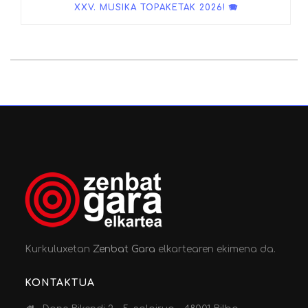
XXV. MUSIKA TOPAKETAK 2026! 🪗
Kurkuluxetan
Zenbat Gara
elkartearen ekimena da.
KONTAKTUA