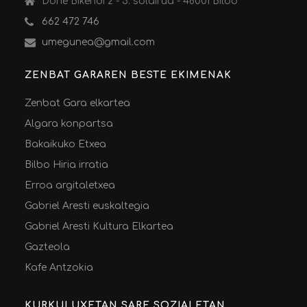
Done Bikendi 2 - 5. solairua - 48001 Bilbo
662 472 746
umegunea@gmail.com
ZENBAT GARAREN BESTE EKIMENAK
Zenbat Gara elkartea
Algara konpartsa
Bakaikuko Etxea
Bilbo Hiria irratia
Erroa argitaletxea
Gabriel Aresti euskaltegia
Gabriel Aresti Kultura Elkartea
Gazteola
Kafe Antzokia
KURKULUXETAN SARE SOZIALETAN