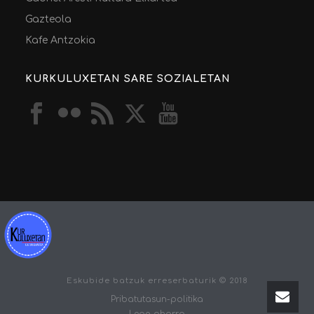
Gazteola
Kafe Antzokia
KURKULUXETAN SARE SOZIALETAN
Eskubide batzuk erreserbaturik © 2018
Pribatutasun-politika