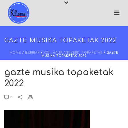
GAZTE MUSIKA TOPAKETAK 2022
HOME
/
BERRIAK
/
XXII. HAUR ANTZERKI TOPAKETAK
/ GAZTE
MUSIKA TOPAKETAK 2022
gazte musika topaketak
2022
0