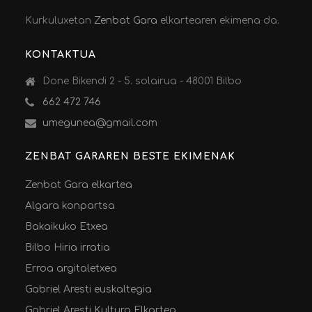
Kurkuluxetan
Zenbat Gara
elkartearen ekimena da.
KONTAKTUA
Done Bikendi 2 - 5. solairua - 48001 Bilbo
662 472 746
umegunea@gmail.com
ZENBAT GARAREN BESTE EKIMENAK
Zenbat Gara elkartea
Algara konpartsa
Bakaikuko Etxea
Bilbo Hiria irratia
Erroa argitaletxea
Gabriel Aresti euskaltegia
Gabriel Aresti Kultura Elkartea