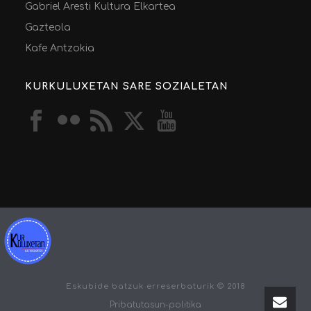
Gabriel Aresti Kultura Elkartea
Gazteola
Kafe Antzokia
KURKULUXETAN SARE SOZIALETAN
Eskubide batzuk erreserbaturik © 2018
Pribatutasun-politika