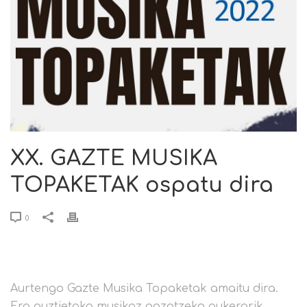
XX. GAZTE MUSIKA
TOPAKETAK ospatu dira
0
Aurtengo Gazte Musika Topaketak amaitu dira.
Era guztietako musikaz gozatzeko aukerarik