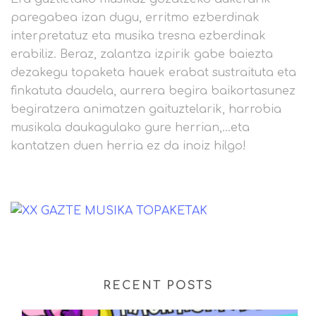
paregabea izan dugu, erritmo ezberdinak
interpretatuz eta musika tresna ezberdinak
erabiliz. Beraz, zalantza izpirik gabe baiezta
dezakegu topaketa hauek erabat sustraituta eta
finkatuta daudela, aurrera begira baikortasunez
begiratzera animatzen gaituztelarik, harrobia
musikala daukagulako gure herrian,…eta
kantatzen duen herria ez da inoiz hilgo!
RECENT POSTS