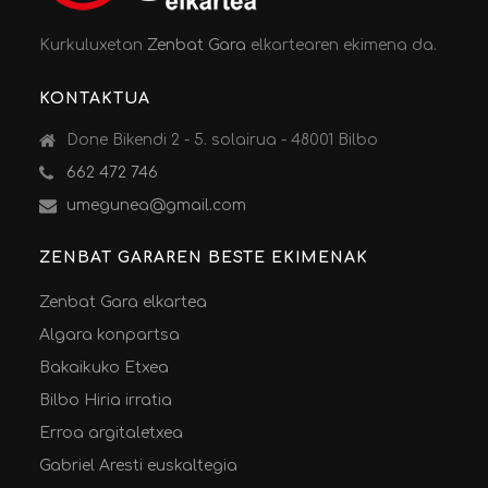
Kurkuluxetan
Zenbat Gara
elkartearen ekimena da.
KONTAKTUA
Done Bikendi 2 - 5. solairua - 48001 Bilbo
662 472 746
umegunea@gmail.com
ZENBAT GARAREN BESTE EKIMENAK
Zenbat Gara elkartea
Algara konpartsa
Bakaikuko Etxea
Bilbo Hiria irratia
Erroa argitaletxea
Gabriel Aresti euskaltegia