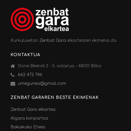
Kurkuluxetan
Zenbat Gara
elkartearen ekimena da.
KONTAKTUA
Done Bikendi 2 - 5. solairua - 48001 Bilbo
662 472 746
umegunea@gmail.com
ZENBAT GARAREN BESTE EKIMENAK
Zenbat Gara elkartea
Algara konpartsa
Bakaikuko Etxea