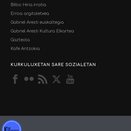
Bilbo Hiria irratia
Erroa argitaletxea
Gabriel Aresti euskaltegia
Gabriel Aresti Kultura Elkartea
Gazteola
Kafe Antzokia
KURKULUXETAN SARE SOZIALETAN