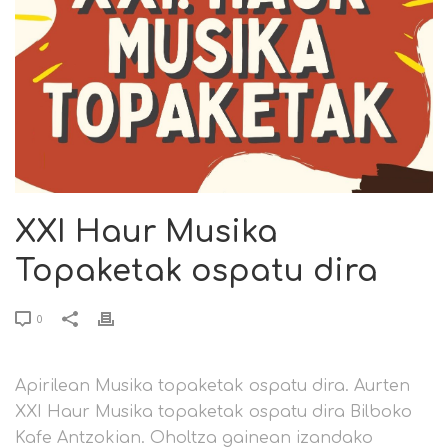
XXI Haur Musika
Topaketak ospatu dira
0
Apirilean Musika topaketak ospatu dira. Aurten
XXI Haur Musika topaketak ospatu dira Bilboko
Kafe Antzokian. Oholtza gainean izandako