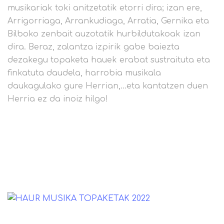
musikariak toki anitzetatik etorri dira; izan ere,
Arrigorriaga, Arrankudiaga, Arratia, Gernika eta
Bilboko zenbait auzotatik hurbildutakoak izan
dira. Beraz, zalantza izpirik gabe baiezta
dezakegu topaketa hauek erabat sustraituta eta
finkatuta daudela, harrobia musikala
daukagulako gure Herrian,…eta kantatzen duen
Herria ez da inoiz hilgo!