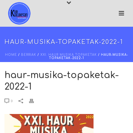
HAUR-MUSIKA-TOPAKETAK-2022-1
HOME
/
BERRIAK
/
XXI. HAUR MUSIKA TOPAKETAK
/ HAUR-MUSIKA-
TOPAKETAK-2022-1
haur-musika-topaketak-
2022-1
0