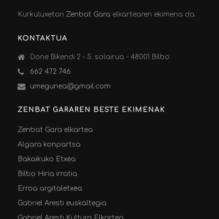
Kurkuluxetan
Zenbat Gara
elkartearen ekimena da.
KONTAKTUA
Done Bikendi 2 - 5. solairua - 48001 Bilbo
662 472 746
umegunea@gmail.com
ZENBAT GARAREN BESTE EKIMENAK
Zenbat Gara elkartea
Algara konpartsa
Bakaikuko Etxea
Bilbo Hiria irratia
Erroa argitaletxea
Gabriel Aresti euskaltegia
Gabriel Aresti Kultura Elkartea