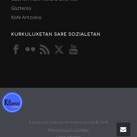
Gazteola
Kafe Antzokia
KURKULUXETAN SARE SOZIALETAN
Eskubide batzuk erreserbaturik © 2018
Pribatutasun-politika