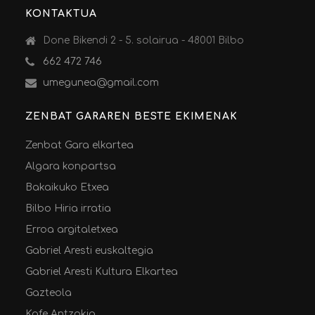
KONTAKTUA
Done Bikendi 2 - 5. solairua - 48001 Bilbo
662 472 746
umegunea@gmail.com
ZENBAT GARAREN BESTE EKIMENAK
Zenbat Gara elkartea
Algara konpartsa
Bakaikuko Etxea
Bilbo Hiria irratia
Erroa argitaletxea
Gabriel Aresti euskaltegia
Gabriel Aresti Kultura Elkartea
Gazteola
Kafe Antzokia