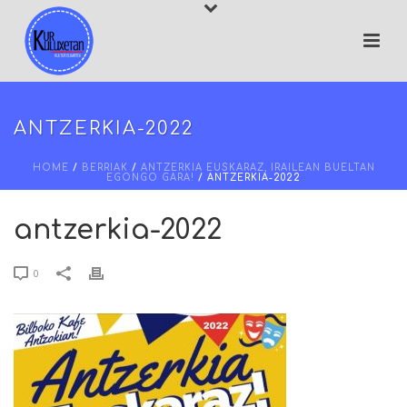
ANTZERKIA-2022
HOME
/
BERRIAK
/
ANTZERKIA EUSKARAZ, IRAILEAN BUELTAN
EGONGO GARA!
/ ANTZERKIA-2022
antzerkia-2022
0