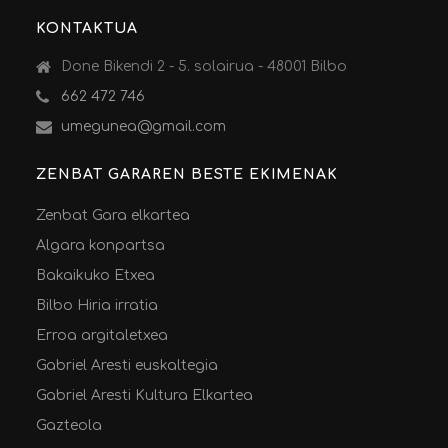
KONTAKTUA
Done Bikendi 2 - 5. solairua - 48001 Bilbo
662 472 746
umegunea@gmail.com
ZENBAT GARAREN BESTE EKIMENAK
Zenbat Gara elkartea
Algara konpartsa
Bakaikuko Etxea
Bilbo Hiria irratia
Erroa argitaletxea
Gabriel Aresti euskaltegia
Gabriel Aresti Kultura Elkartea
Gazteola