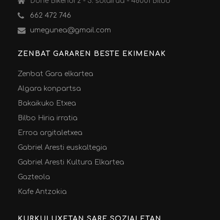
Done Bikendi 2 - 5. solairua - 48001 Bilbo
662 472 746
umegunea@gmail.com
ZENBAT GARAREN BESTE EKIMENAK
Zenbat Gara elkartea
Algara konpartsa
Bakaikuko Etxea
Bilbo Hiria irratia
Erroa argitaletxea
Gabriel Aresti euskaltegia
Gabriel Aresti Kultura Elkartea
Gazteola
Kafe Antzokia
KURKULUXETAN SARE SOZIALETAN