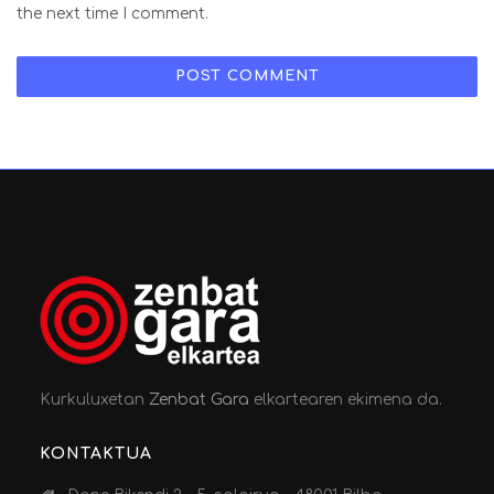
the next time I comment.
Kurkuluxetan
Zenbat Gara
elkartearen ekimena da.
KONTAKTUA