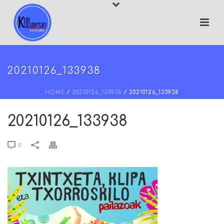
20210126_133938
HOME
/
20210126_133938
/ 20210126_133938
20210126_133938
0