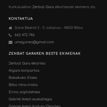
Kurkuluxetan
Zenbat Gara
elkartearen ekimena da.
KONTAKTUA
Done Bikendi 2 - 5. solairua - 48001 Bilbo
662 472 746
umegunea@gmail.com
ZENBAT GARAREN BESTE EKIMENAK
Zenbat Gara elkartea
Algara konpartsa
Bakaikuko Etxea
Bilbo Hiria irratia
Erroa argitaletxea
Gabriel Aresti euskaltegia
Gabriel Aresti Kultura Elkartea