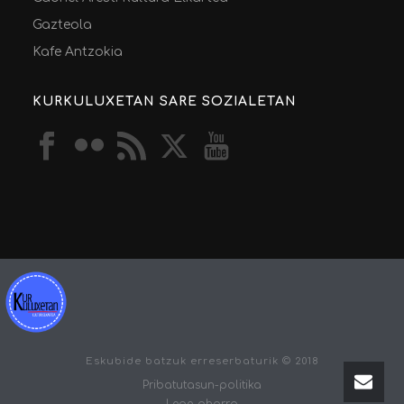
Gazteola
Kafe Antzokia
KURKULUXETAN SARE SOZIALETAN
Eskubide batzuk erreserbaturik © 2018
Pribatutasun-politika