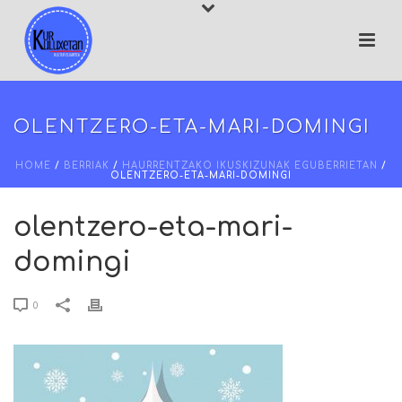
OLENTZERO-ETA-MARI-DOMINGI
HOME
/
BERRIAK
/
HAURRENTZAKO IKUSKIZUNAK EGUBERRIETAN
/
OLENTZERO-ETA-MARI-DOMINGI
olentzero-eta-mari-
domingi
0