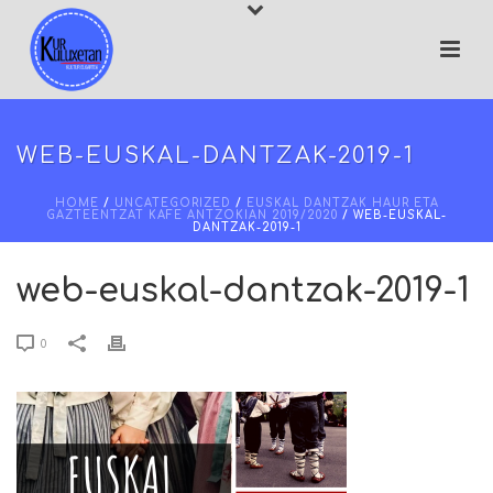
WEB-EUSKAL-DANTZAK-2019-1
HOME
/
UNCATEGORIZED
/
EUSKAL DANTZAK HAUR ETA
GAZTEENTZAT KAFE ANTZOKIAN 2019/2020
/ WEB-EUSKAL-
DANTZAK-2019-1
web-euskal-dantzak-2019-1
0