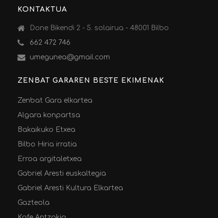
KONTAKTUA
Done Bikendi 2 - 5. solairua - 48001 Bilbo
662 472 746
umegunea@gmail.com
ZENBAT GARAREN BESTE EKIMENAK
Zenbat Gara elkartea
Algara konpartsa
Bakaikuko Etxea
Bilbo Hiria irratia
Erroa argitaletxea
Gabriel Aresti euskaltegia
Gabriel Aresti Kultura Elkartea
Gazteola
Kafe Antzokia