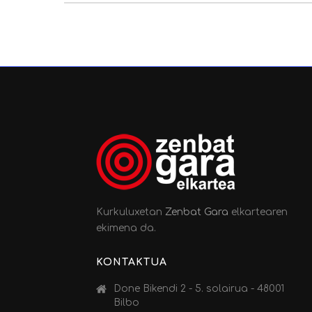
Kurkuluxetan
Zenbat Gara
elkartearen
ekimena da.
KONTAKTUA
Done Bikendi 2 - 5. solairua - 48001
Bilbo