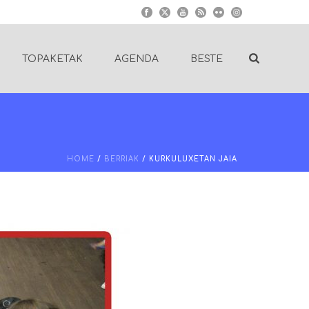
TOPAKETAK
AGENDA
BESTE
HOME
/
BERRIAK
/ KURKULUXETAN JAIA