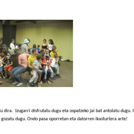
 dira. Izugarri disfrutatu dugu eta ospatzeko jai bat antolatu dugu. I
ez gozatu dugu. Ondo pasa oporretan eta datorren ikasturtera arte!