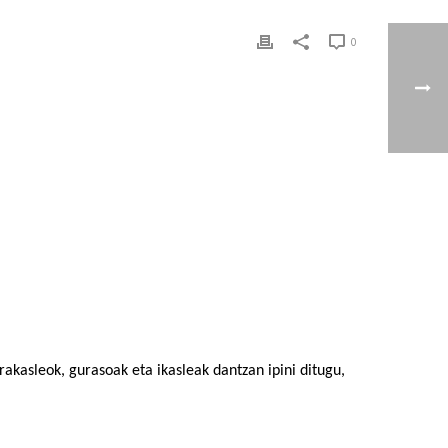
0
rakasleok, gurasoak eta ikasleak dantzan ipini ditugu,