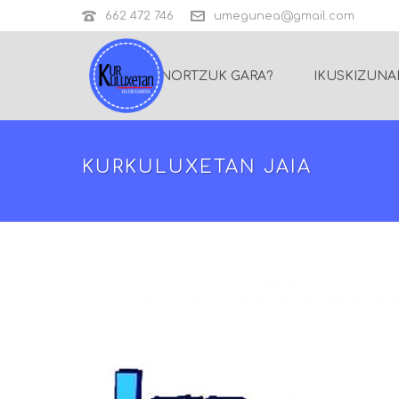
662 472 746
umegunea@gmail.com
NORTZUK GARA?
IKUSKIZUNA
KURKULUXETAN JAIA