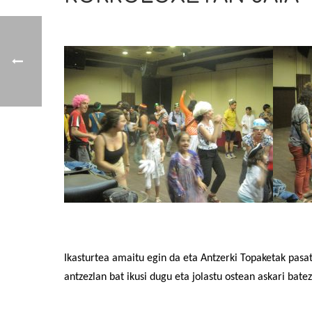
Ikasturtea amaitu egin da eta Antzerki Topaketak pasatu
antzezlan bat ikusi dugu eta jolastu ostean askari bat