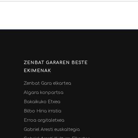
ZENBAT GARAREN BESTE
EKIMENAK
Zenbat Gara elkartea
Algara konpartsa
Bakaikuko Etxea
Bilbo Hiria irratia
Erroa argitaletxea
Gabriel Aresti euskaltegia