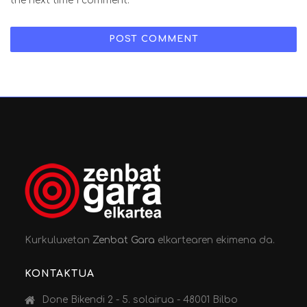
the next time I comment.
Kurkuluxetan
Zenbat Gara
elkartearen ekimena da.
KONTAKTUA
Done Bikendi 2 - 5. solairua - 48001 Bilbo