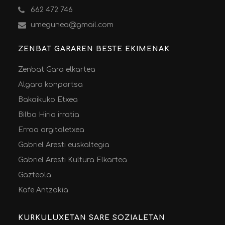
662 472 746
umegunea@gmail.com
ZENBAT GARAREN BESTE EKIMENAK
Zenbat Gara elkartea
Algara konpartsa
Bakaikuko Etxea
Bilbo Hiria irratia
Erroa argitaletxea
Gabriel Aresti euskaltegia
Gabriel Aresti Kultura Elkartea
Gazteola
Kafe Antzokia
KURKULUXETAN SARE SOZIALETAN