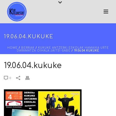
19.06.04.KUKUKE
HOME
/
BERRIAK
/
KUKUKE ANTZERKI ESKOLAK HAMAIKA URTE
DARAMATZA OIHALA JAITSI GABE
/ 19.06.04.KUKUKE
19.06.04.kukuke
0