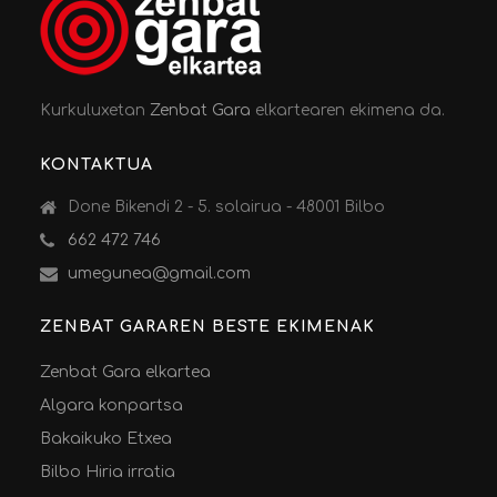
Kurkuluxetan
Zenbat Gara
elkartearen ekimena da.
KONTAKTUA
Done Bikendi 2 - 5. solairua - 48001 Bilbo
662 472 746
umegunea@gmail.com
ZENBAT GARAREN BESTE EKIMENAK
Zenbat Gara elkartea
Algara konpartsa
Bakaikuko Etxea
Bilbo Hiria irratia