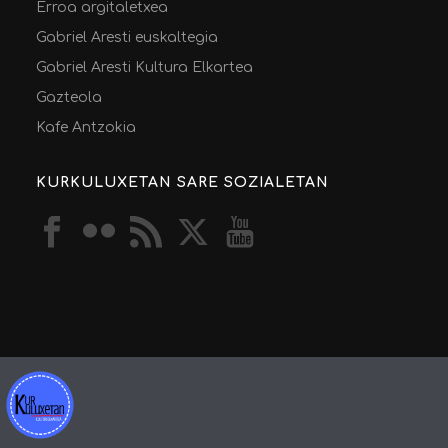
Erroa argitaletxea
Gabriel Aresti euskaltegia
Gabriel Aresti Kultura Elkartea
Gazteola
Kafe Antzokia
KURKULUXETAN SARE SOZIALETAN