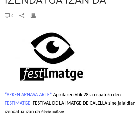
IZENDATUA IZAN DA
0
“AZKEN ARNASA ARTE”
Apirilaren 6tik 28ra ospatuko den
FESTIMATGE
FESTIVAL DE LA IMATGE DE CALELLA zine jaialdian
izendatua izan da
fikzio-sailean
.