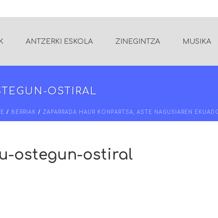
K
ANTZERKI ESKOLA
ZINEGINTZA
MUSIKA
STEGUN-OSTIRAL
E
/
BERRIAK
/
ZAPARRADA HAUR KONPARTSA, ASTE NAGUSIAREN EKUAD
u-ostegun-ostiral