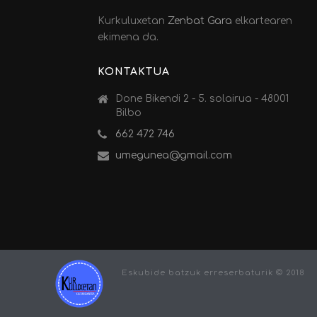
Kurkuluxetan
Zenbat Gara
elkartearen
ekimena da.
KONTAKTUA
Done Bikendi 2 - 5. solairua - 48001
Bilbo
662 472 746
umegunea@gmail.com
Eskubide batzuk erreserbaturik © 2018