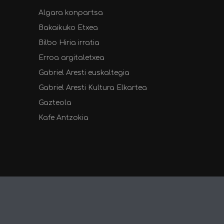
Algara konpartsa
Bakaikuko Etxea
Bilbo Hiria irratia
Erroa argitaletxea
Gabriel Aresti euskaltegia
Gabriel Aresti Kultura Elkartea
Gazteola
Kafe Antzokia