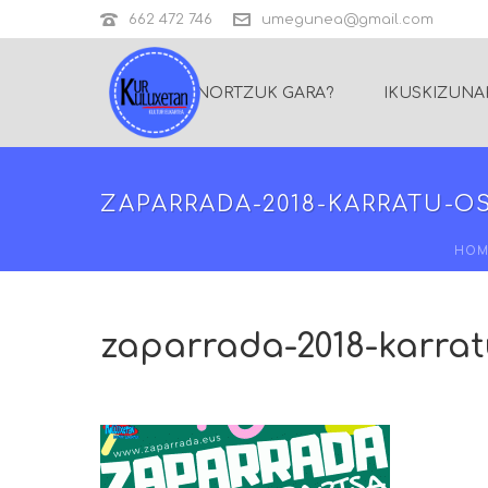
662 472 746
umegunea@gmail.com
NORTZUK GARA?
IKUSKIZUNA
ZAPARRADA-2018-KARRATU-O
HOM
zaparrada-2018-karrat