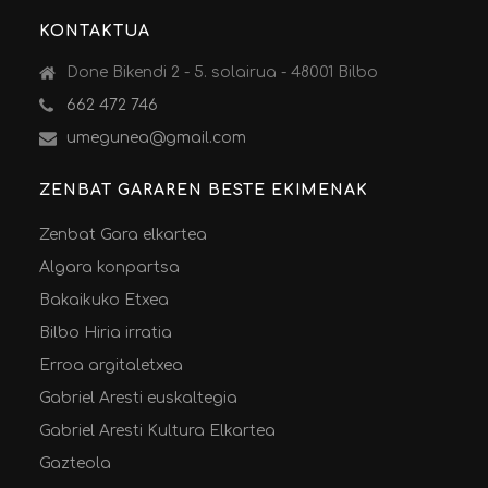
KONTAKTUA
Done Bikendi 2 - 5. solairua - 48001 Bilbo
662 472 746
umegunea@gmail.com
ZENBAT GARAREN BESTE EKIMENAK
Zenbat Gara elkartea
Algara konpartsa
Bakaikuko Etxea
Bilbo Hiria irratia
Erroa argitaletxea
Gabriel Aresti euskaltegia
Gabriel Aresti Kultura Elkartea
Gazteola