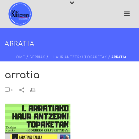
ARRATIA
HOME
/
BERRIAK
/
L.HAUR ANTZERKI TOPAKETAK
/ ARRATIA
arratia
0