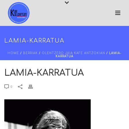
LAMIA-KARRATUA
HOME
/
BERRIAK
/
OLENTZERO JAIA KAFE ANTZOKIAN
/ LAMIA-
KARRATUA
LAMIA-KARRATUA
0