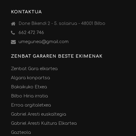
KONTAKTUA
Done Bikendi 2 - 5. solairua - 48001 Bilbo
662 472 746
umegunea@gmail.com
ZENBAT GARAREN BESTE EKIMENAK
Zenbat Gara elkartea
Algara konpartsa
Bakaikuko Etxea
Bilbo Hiria irratia
Erroa argitaletxea
Gabriel Aresti euskaltegia
Gabriel Aresti Kultura Elkartea
Gazteola