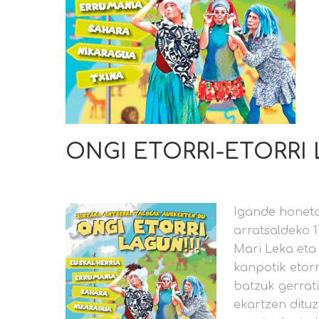
ONGI ETORRI-ETORRI
Igande honet
arratsaldeko 1
Mari Leka eta
kanpotik etorr
batzuk gerrat
ekartzen dituz