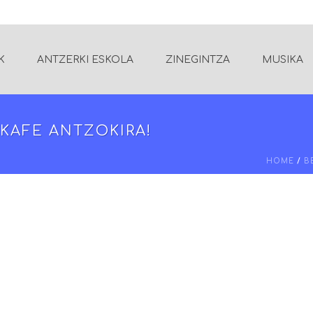
K
ANTZERKI ESKOLA
ZINEGINTZA
MUSIKA
 KAFE ANTZOKIRA!
HOME
/
B