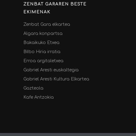
ZENBAT GARAREN BESTE
EKIMENAK
Zenbat Gara elkartea
Algara konpartsa
Bakaikuko Etxea
Bilbo Hiria irratia
Erroa argitaletxea
Gabriel Aresti euskaltegia
Gabriel Aresti Kultura Elkartea
Gazteola
Kafe Antzokia