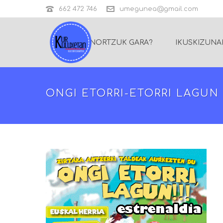
662 472 746
umegunea@gmail.com
NORTZUK GARA?
IKUSKIZUNA
ONGI ETORRI-ETORRI LAGUN