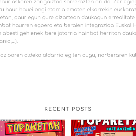
haur askoren zorigaiztoa sorrerazten ari da. Zer egi
u haur hauei ongi etorria ematen elkarrekin euskaraz
tan, gaur egun gure gizartean daukagun errealitate b
inbat haurren egoera eta beraien integrazioa Euskal 
 abesti gehienek bere jatorria hainbat herritan dauka
nia,…).
azioaren aldeko aldarria egiten dugu, norberaren kult
RECENT POSTS