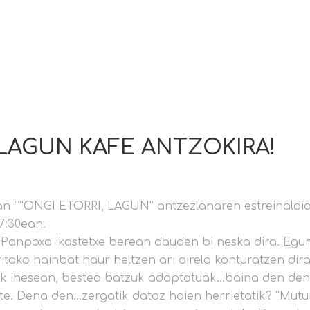
 LAGUN KAFE ANTZOKIRA!
an ¨”ONGI ETORRI, LAGUN” antzezlanaren estreinal
7:30ean.
 Panpoxa ikastetxe berean dauden bi neska dira. Egun
itako hainbat haur heltzen ari direla konturatzen dir
ik ihesean, bestea batzuk adoptatuak…baina den dene
te. Dena den…zergatik datoz haien herrietatik? “Mutu