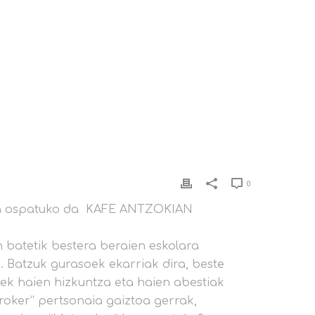
0
dia ospatuko da KAFE ANTZOKIAN
 batetik bestera beraien eskolara
a. Batzuk gurasoek ekarriak dira, beste
k haien hizkuntza eta haien abestiak
roker” pertsonaia gaiztoa gerrak,