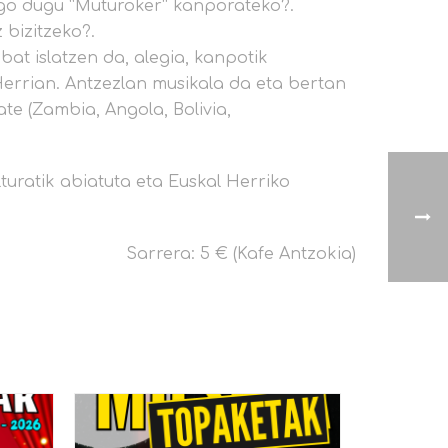
ngo dugu “Muturoker” kanporateko?.
 bizitzeko?.
at islatzen da, alegia, kanpotik
Herrian. Antzezlan musikala da eta bertan
te (Zambia, Angola, Bolivia,
uratik abiatuta eta Euskal Herriko
Sarrera: 5 € (Kafe Antzokia)