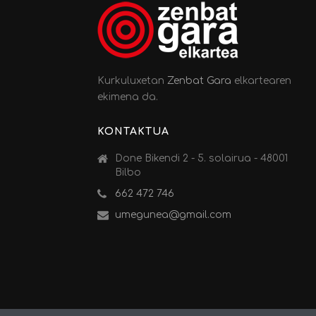
Kurkuluxetan
Zenbat Gara
elkartearen
ekimena da.
KONTAKTUA
Done Bikendi 2 - 5. solairua - 48001
Bilbo
662 472 746
umegunea@gmail.com