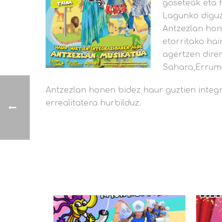
goseteak eta 
Lagunko diguz
Antzezlan hone
etorritako ha
agertzen diren
Sahara,Erruma
Antzezlan honen bidez haur guztien integr
errealitatera hurbilduz.