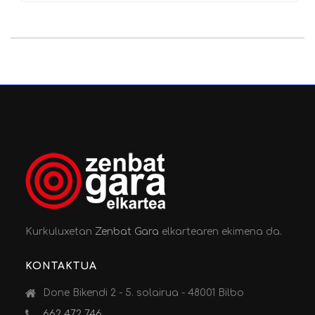
Kurkuluxetan
Zenbat Gara
elkartearen ekimena da.
KONTAKTUA
Done Bikendi 2 - 5. solairua - 48001 Bilbo
662 472 746