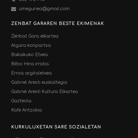
umegunea@gmail.com
ZENBAT GARAREN BESTE EKIMENAK
Zenbat Gara elkartea
Algara konpartsa
Bakaikuko Etxea
Bilbo Hiria irratia
Erroa argitaletxea
Gabriel Aresti euskaltegia
Gabriel Aresti Kultura Elkartea
Gazteola
Kafe Antzokia
KURKULUXETAN SARE SOZIALETAN