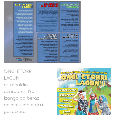
ONGI ETORRI
LAGUN
estrenaldia
azaroaren 19an
izango da beraz
animatu eta etorri
gozatzera