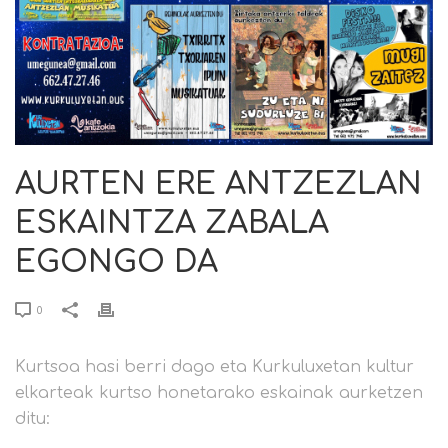
AURTEN ERE ANTZEZLAN
ESKAINTZA ZABALA
EGONGO DA
0
Kurtsoa hasi berri dago eta Kurkuluxetan kultur
elkarteak kurtso honetarako eskainak aurketzen
ditu: