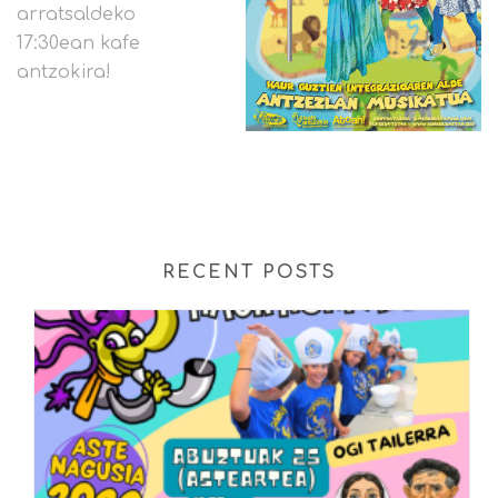
arratsaldeko
17:30ean kafe
antzokira!
RECENT POSTS