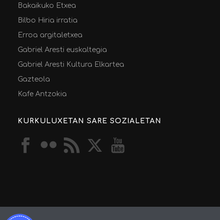
Bakaikuko Etxea
Bilbo Hiria irratia
Erroa argitaletxea
Gabriel Aresti euskaltegia
Gabriel Aresti Kultura Elkartea
Gazteola
Kafe Antzokia
KURKULUXETAN SARE SOZIALETAN