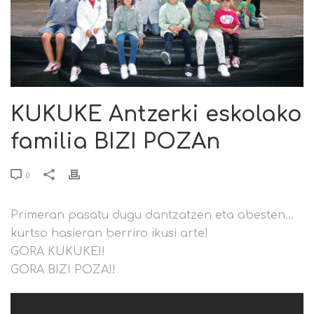
KUKUKE Antzerki eskolako
familia BIZI POZAn
0
Primeran pasatu dugu dantzatzen eta abesten…
kurtso hasieran berriro ikusi arte!
GORA KUKUKE!!
GORA BIZI POZA!!