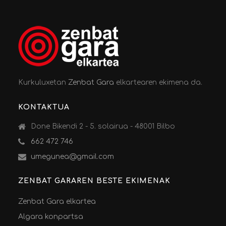
Kurkuluxetan
Zenbat Gara
elkartearen ekimena da.
KONTAKTUA
Done Bikendi 2 - 5. solairua - 48001 Bilbo
662 472 746
umegunea@gmail.com
ZENBAT GARAREN BESTE EKIMENAK
Zenbat Gara elkartea
Algara konpartsa