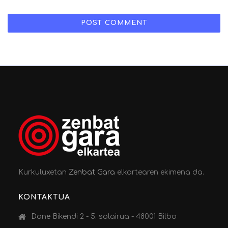
Kurkuluxetan
Zenbat Gara
elkartearen ekimena da.
KONTAKTUA
Done Bikendi 2 - 5. solairua - 48001 Bilbo