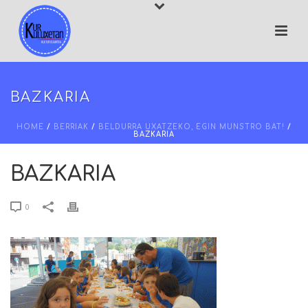
BAZKARIA
HOME
/
BERRIAK
/
BELDURRA UXATZEKO, EGIN MUNSTRO BAT!
/
BAZKARIA
BAZKARIA
0