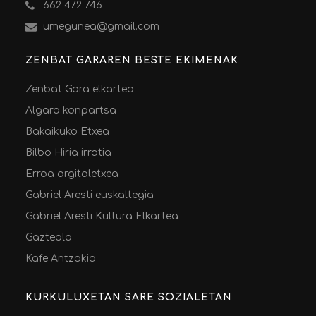
662 472 746
umegunea@gmail.com
ZENBAT GARAREN BESTE EKIMENAK
Zenbat Gara elkartea
Algara konpartsa
Bakaikuko Etxea
Bilbo Hiria irratia
Erroa argitaletxea
Gabriel Aresti euskaltegia
Gabriel Aresti Kultura Elkartea
Gazteola
Kafe Antzokia
KURKULUXETAN SARE SOZIALETAN