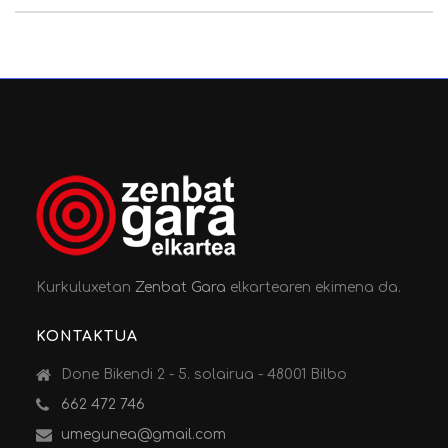
Kurkuluxetan
Zenbat Gara
elkartearen ekimena da.
KONTAKTUA
Done Bikendi 2 - 5. solairua - 48001 Bilbo
662 472 746
umegunea@gmail.com