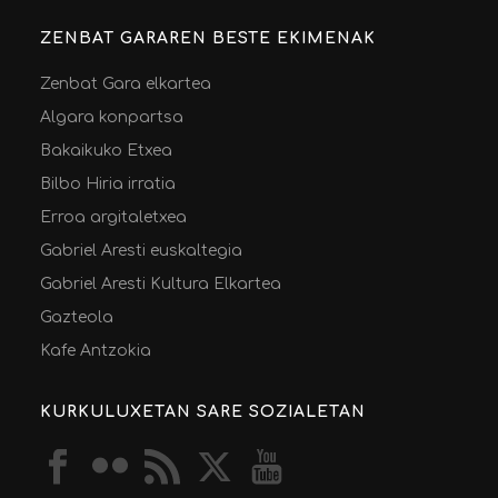
ZENBAT GARAREN BESTE EKIMENAK
Zenbat Gara elkartea
Algara konpartsa
Bakaikuko Etxea
Bilbo Hiria irratia
Erroa argitaletxea
Gabriel Aresti euskaltegia
Gabriel Aresti Kultura Elkartea
Gazteola
Kafe Antzokia
KURKULUXETAN SARE SOZIALETAN