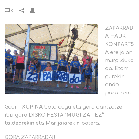
0
ZAPARRAD
A
HAUR
KONPARTS
A
ere jaian
murgilduko
da. Etorri
gurekin
ondo
pasatzera.
Gaur
TXUPINA
bota dugu eta gero dantzatzen
ibili gara DISKO FESTA
“MUGI ZAITEZ”
taldearekin
eta
Marijaiarekin
batera.
GORA ZAPARRADA!!