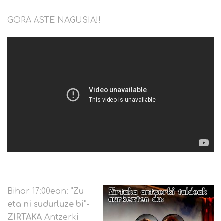
GORA ASTE NAGUSIA!!
Bihar 17:00ean:
“Zu
eta ni sudurluze bi”-
ZIRTAKA
Antzerki