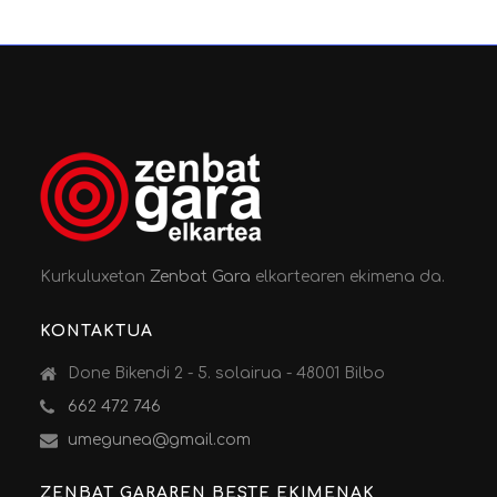
Kurkuluxetan
Zenbat Gara
elkartearen ekimena da.
KONTAKTUA
Done Bikendi 2 - 5. solairua - 48001 Bilbo
662 472 746
umegunea@gmail.com
ZENBAT GARAREN BESTE EKIMENAK