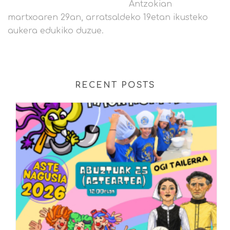
Antzokian
martxoaren 29an, arratsaldeko 19etan ikusteko
aukera edukiko duzue.
RECENT POSTS