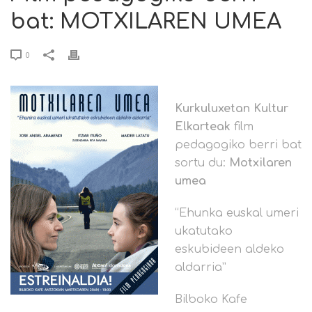
bat: MOTXILAREN UMEA
0
Kurkuluxetan Kultur
Elkarteak
film
pedagogiko berri bat
sortu du:
Motxilaren
umea
“Ehunka euskal umeri
ukatutako
eskubideen aldeko
aldarria”
Bilboko Kafe