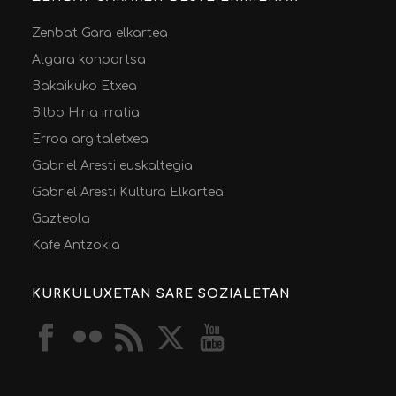
Zenbat Gara elkartea
Algara konpartsa
Bakaikuko Etxea
Bilbo Hiria irratia
Erroa argitaletxea
Gabriel Aresti euskaltegia
Gabriel Aresti Kultura Elkartea
Gazteola
Kafe Antzokia
KURKULUXETAN SARE SOZIALETAN