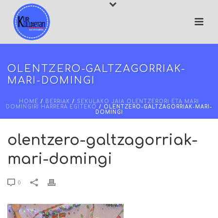
OLENTZERO-GALTZAGORRIAK-
MARI-DOMINGI
HOME
/
BERRIAK
/
SEKULAKO JAIA OLENTZERORI ETA MARI
DOMINGIRI HARRERA EGITEKO
/ OLENTZERO-GALTZAGORRIAK-MARI-
DOMINGI
olentzero-galtzagorriak-
mari-domingi
0