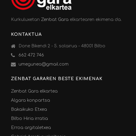
Kurkuluxetan
Zenbat Gara
elkartearen ekimena da.
KONTAKTUA
Done Bikendi 2 - 5. solairua - 48001 Bilbo
662 472 746
umegunea@gmail.com
ZENBAT GARAREN BESTE EKIMENAK
Zenbat Gara elkartea
Algara konpartsa
Bakaikuko Etxea
Bilbo Hiria irratia
Erroa argitaletxea