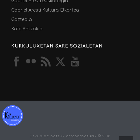
Gabriel Aresti euskaltegia
Gabriel Aresti Kultura Elkartea
Gazteola
Kafe Antzokia
KURKULUXETAN SARE SOZIALETAN
Eskubide batzuk erreserbaturik © 2018