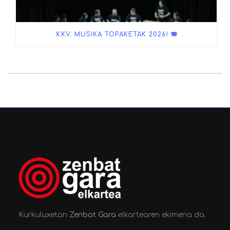
XXV. MUSIKA TOPAKETAK 2026! 🪗
Kurkuluxetan
Zenbat Gara
elkartearen ekimena da.