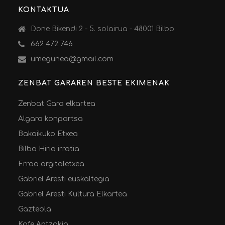
KONTAKTUA
Done Bikendi 2 - 5. solairua - 48001 Bilbo
662 472 746
umegunea@gmail.com
ZENBAT GARAREN BESTE EKIMENAK
Zenbat Gara elkartea
Algara konpartsa
Bakaikuko Etxea
Bilbo Hiria irratia
Erroa argitaletxea
Gabriel Aresti euskaltegia
Gabriel Aresti Kultura Elkartea
Gazteola
Kafe Antzokia