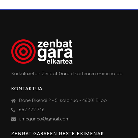
Kurkuluxetan
Zenbat Gara
elkartearen ekimena da.
KONTAKTUA
Done Bikendi 2 - 5. solairua - 48001 Bilbo
662 472 746
umegunea@gmail.com
ZENBAT GARAREN BESTE EKIMENAK