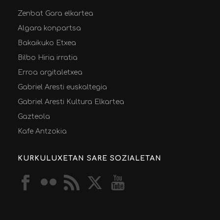
Zenbat Gara elkartea
Algara konpartsa
Bakaikuko Etxea
Bilbo Hiria irratia
Erroa argitaletxea
Gabriel Aresti euskaltegia
Gabriel Aresti Kultura Elkartea
Gazteola
Kafe Antzokia
KURKULUXETAN SARE SOZIALETAN