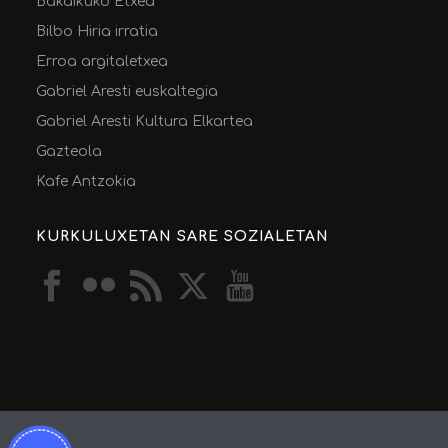
Bakaikuko Etxea
Bilbo Hiria irratia
Erroa argitaletxea
Gabriel Aresti euskaltegia
Gabriel Aresti Kultura Elkartea
Gazteola
Kafe Antzokia
KURKULUXETAN SARE SOZIALETAN