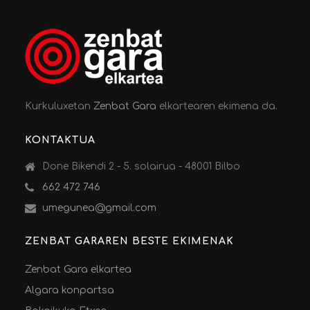
Kurkuluxetan
Zenbat Gara
elkartearen ekimena da.
KONTAKTUA
Done Bikendi 2 - 5. solairua - 48001 Bilbo
662 472 746
umegunea@gmail.com
ZENBAT GARAREN BESTE EKIMENAK
Zenbat Gara elkartea
Algara konpartsa