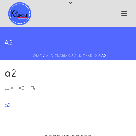
A2
HOME
/
ALDIZKARIAK
/
ALDIZKARI 2
/ A2
a2
0
a2