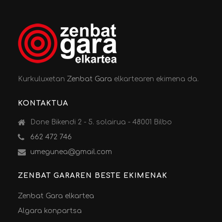
Kurkuluxetan
Zenbat Gara
elkartearen ekimena da.
KONTAKTUA
Done Bikendi 2 - 5. solairua - 48001 Bilbo
662 472 746
umegunea@gmail.com
ZENBAT GARAREN BESTE EKIMENAK
Zenbat Gara elkartea
Algara konpartsa