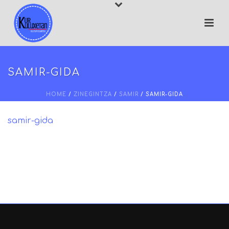
SAMIR-GIDA
HOME
/
ZINEGINTZA
/
SAMIR
/ SAMIR-GIDA
samir-gida