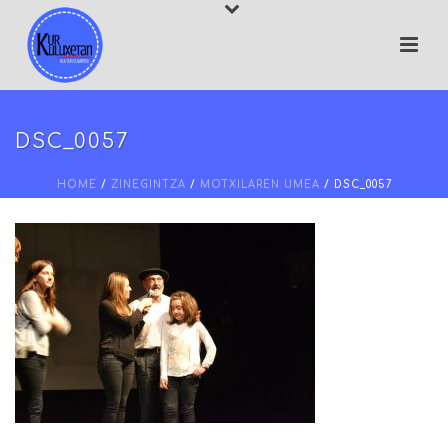
DSC_0057
HOME
/
ZINEGINTZA
/
MOTXILAREN UMEA
/ DSC_0057