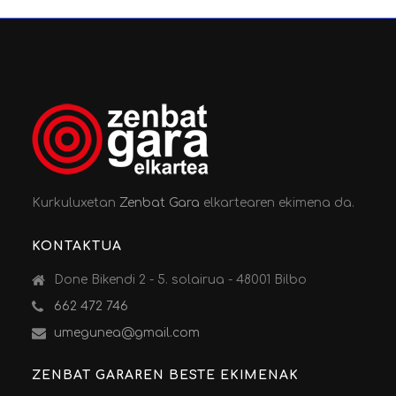
Kurkuluxetan
Zenbat Gara
elkartearen ekimena da.
KONTAKTUA
Done Bikendi 2 - 5. solairua - 48001 Bilbo
662 472 746
umegunea@gmail.com
ZENBAT GARAREN BESTE EKIMENAK