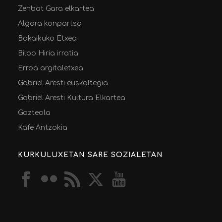
Zenbat Gara elkartea
Algara konpartsa
Bakaikuko Etxea
Bilbo Hiria irratia
Erroa argitaletxea
Gabriel Aresti euskaltegia
Gabriel Aresti Kultura Elkartea
Gazteola
Kafe Antzokia
KURKULUXETAN SARE SOZIALETAN