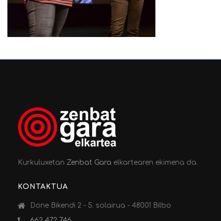
Kurkuluxetan
Zenbat Gara
elkartearen ekimena da.
KONTAKTUA
Done Bikendi 2 - 5. solairua - 48001 Bilbo
662 472 746