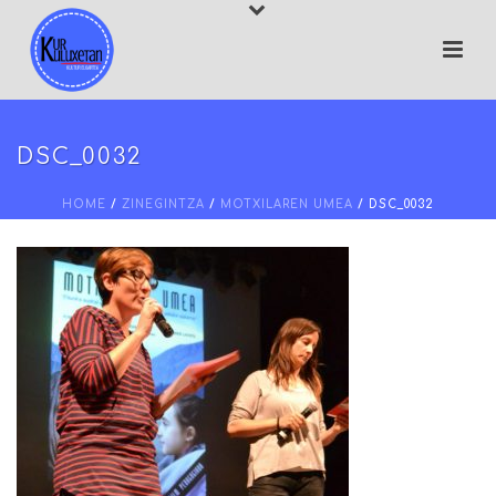
DSC_0032
HOME
/
ZINEGINTZA
/
MOTXILAREN UMEA
/ DSC_0032