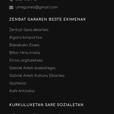
umegunea@gmail.com
ZENBAT GARAREN BESTE EKIMENAK
Zenbat Gara elkartea
Algara konpartsa
Bakaikuko Etxea
Bilbo Hiria irratia
Erroa argitaletxea
Gabriel Aresti euskaltegia
Gabriel Aresti Kultura Elkartea
Gazteola
Kafe Antzokia
KURKULUXETAN SARE SOZIALETAN