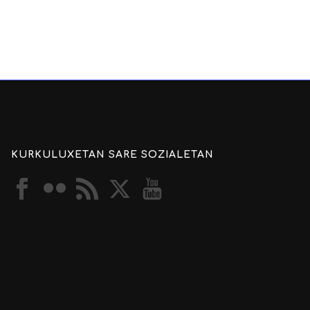
KURKULUXETAN SARE SOZIALETAN