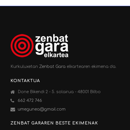
Kurkuluxetan
Zenbat Gara
elkartearen ekimena da.
KONTAKTUA
Done Bikendi 2 - 5. solairua - 48001 Bilbo
662 472 746
umegunea@gmail.com
ZENBAT GARAREN BESTE EKIMENAK