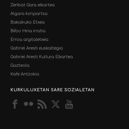
Zenbat Gara elkartea
Algara konpartsa
Bakaikuko Etxea
Bilbo Hiria irratia
Erroa argitaletxea
Gabriel Aresti euskaltegia
Gabriel Aresti Kultura Elkartea
Gazteola
Kafe Antzokia
KURKULUXETAN SARE SOZIALETAN