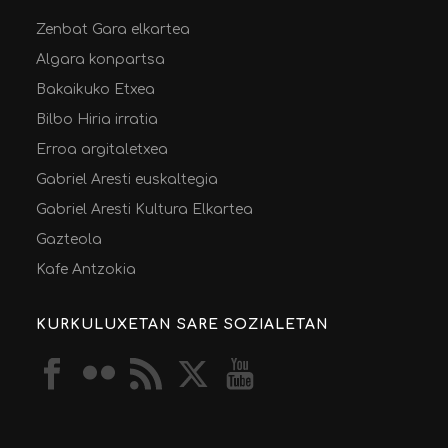
Zenbat Gara elkartea
Algara konpartsa
Bakaikuko Etxea
Bilbo Hiria irratia
Erroa argitaletxea
Gabriel Aresti euskaltegia
Gabriel Aresti Kultura Elkartea
Gazteola
Kafe Antzokia
KURKULUXETAN SARE SOZIALETAN