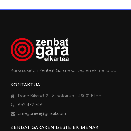
Kurkuluxetan
Zenbat Gara
elkartearen ekimena da.
KONTAKTUA
Done Bikendi 2 - 5. solairua - 48001 Bilbo
662 472 746
umegunea@gmail.com
ZENBAT GARAREN BESTE EKIMENAK