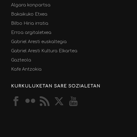
Algara konpartsa
Bakaikuko Etxea
Bilbo Hiria irratia
Erroa argitaletxea
Gabriel Aresti euskaltegia
Gabriel Aresti Kultura Elkartea
Gazteola
Kafe Antzokia
KURKULUXETAN SARE SOZIALETAN