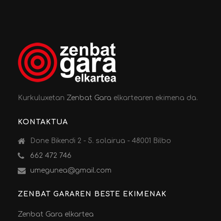
Kurkuluxetan
Zenbat Gara
elkartearen ekimena da.
KONTAKTUA
Done Bikendi 2 - 5. solairua - 48001 Bilbo
662 472 746
umegunea@gmail.com
ZENBAT GARAREN BESTE EKIMENAK
Zenbat Gara elkartea