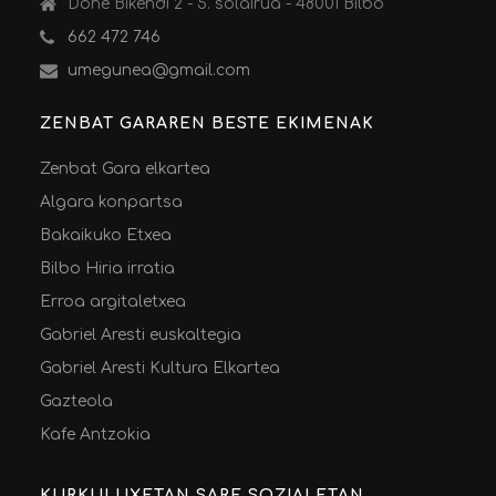
Done Bikendi 2 - 5. solairua - 48001 Bilbo
662 472 746
umegunea@gmail.com
ZENBAT GARAREN BESTE EKIMENAK
Zenbat Gara elkartea
Algara konpartsa
Bakaikuko Etxea
Bilbo Hiria irratia
Erroa argitaletxea
Gabriel Aresti euskaltegia
Gabriel Aresti Kultura Elkartea
Gazteola
Kafe Antzokia
KURKULUXETAN SARE SOZIALETAN