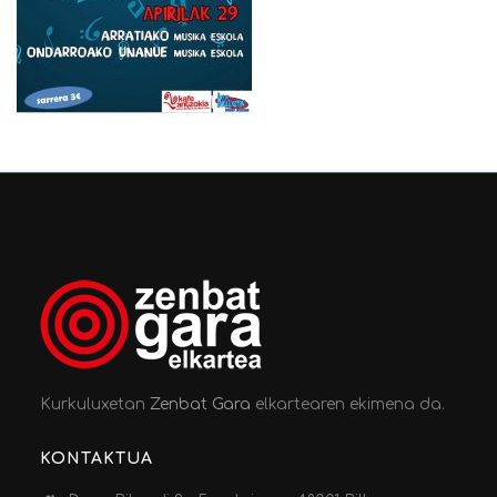
Kurkuluxetan
Zenbat Gara
elkartearen ekimena da.
KONTAKTUA