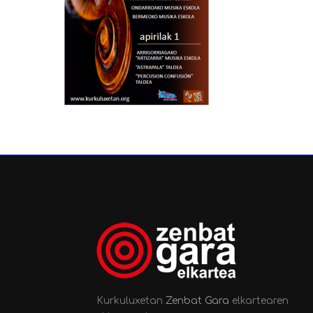
Kurkuluxetan
Zenbat Gara
elkartearen