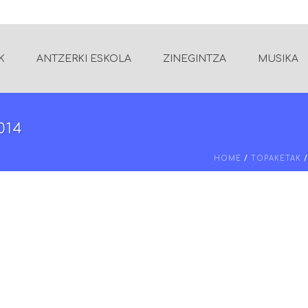
K
ANTZERKI ESKOLA
ZINEGINTZA
MUSIKA
014
HOME
/
TOPAKETAK