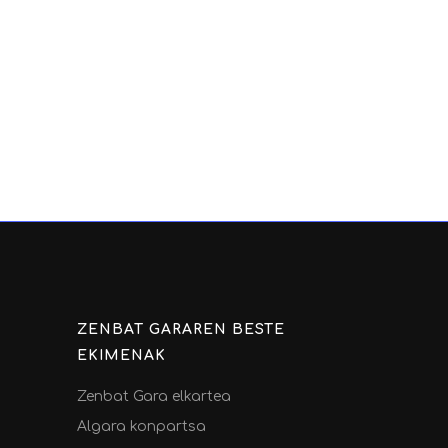
ZENBAT GARAREN BESTE
EKIMENAK
Zenbat Gara elkartea
Algara konpartsa