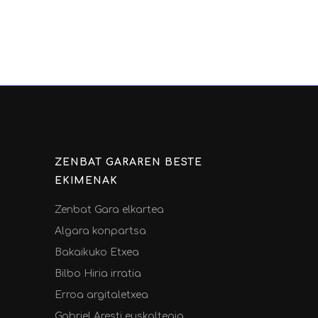
ZENBAT GARAREN BESTE
EKIMENAK
Zenbat Gara elkartea
Algara konpartsa
Bakaikuko Etxea
Bilbo Hiria irratia
Erroa argitaletxea
Gabriel Aresti euskaltegia