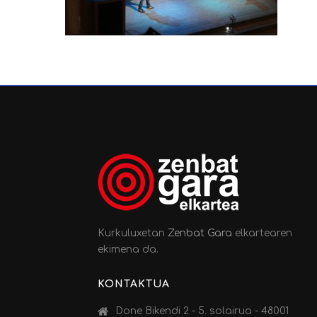
Kurkuluxetan
Zenbat Gara
elkartearen
ekimena da.
KONTAKTUA
Done Bikendi 2 - 5. solairua - 48001