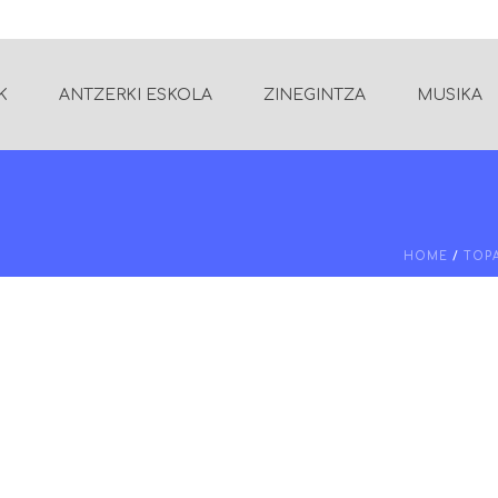
K
ANTZERKI ESKOLA
ZINEGINTZA
MUSIKA
HOME
/
TOP