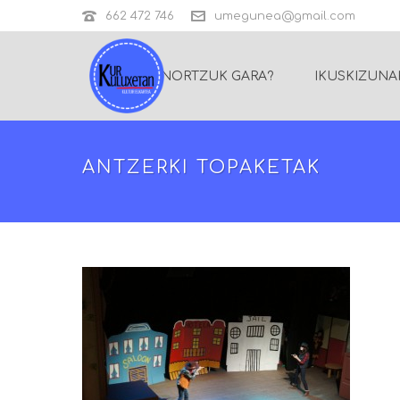
662 472 746
umegunea@gmail.com
NORTZUK GARA?
IKUSKIZUNA
ANTZERKI TOPAKETAK