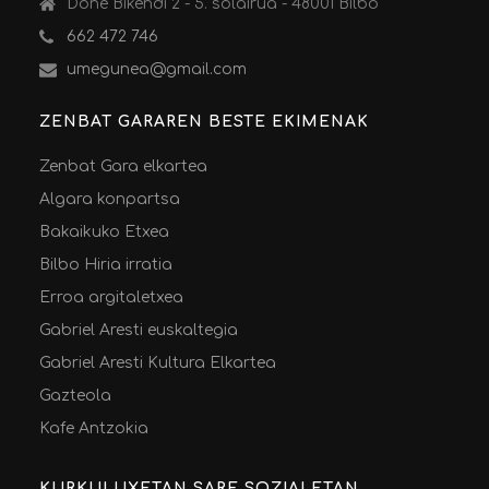
Done Bikendi 2 - 5. solairua - 48001 Bilbo
662 472 746
umegunea@gmail.com
ZENBAT GARAREN BESTE EKIMENAK
Zenbat Gara elkartea
Algara konpartsa
Bakaikuko Etxea
Bilbo Hiria irratia
Erroa argitaletxea
Gabriel Aresti euskaltegia
Gabriel Aresti Kultura Elkartea
Gazteola
Kafe Antzokia
KURKULUXETAN SARE SOZIALETAN