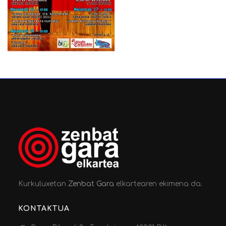
Kurkuluxetan
Zenbat Gara
elkartearen ekimena da.
KONTAKTUA