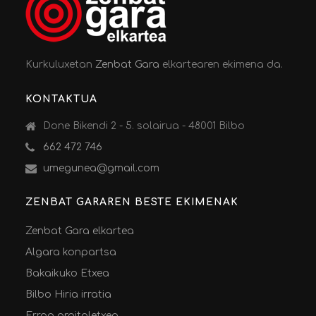
Kurkuluxetan
Zenbat Gara
elkartearen ekimena da.
KONTAKTUA
Done Bikendi 2 - 5. solairua - 48001 Bilbo
662 472 746
umegunea@gmail.com
ZENBAT GARAREN BESTE EKIMENAK
Zenbat Gara elkartea
Algara konpartsa
Bakaikuko Etxea
Bilbo Hiria irratia
Erroa argitaletxea