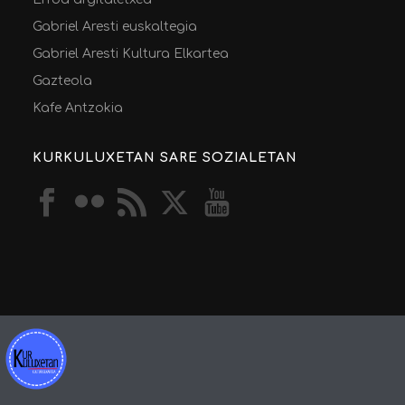
Gabriel Aresti euskaltegia
Gabriel Aresti Kultura Elkartea
Gazteola
Kafe Antzokia
KURKULUXETAN SARE SOZIALETAN