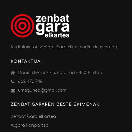
Kurkuluxetan
Zenbat Gara
elkartearen ekimena da.
KONTAKTUA
Done Bikendi 2 - 5. solairua - 48001 Bilbo
662 472 746
umegunea@gmail.com
ZENBAT GARAREN BESTE EKIMENAK
Zenbat Gara elkartea
Algara konpartsa