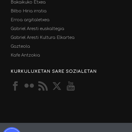
Bakaikuko Etxea
Bilbo Hiria irratia
Erroa argitaletxea
Gabriel Aresti euskaltegia
Gabriel Aresti Kultura Elkartea
Gazteola
Kafe Antzokia
KURKULUXETAN SARE SOZIALETAN