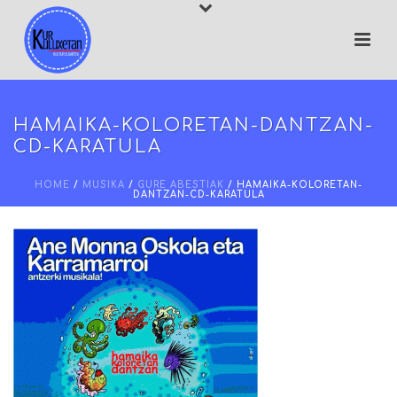
HAMAIKA-KOLORETAN-DANTZAN-
CD-KARATULA
HOME
/
MUSIKA
/
GURE ABESTIAK
/ HAMAIKA-KOLORETAN-
DANTZAN-CD-KARATULA