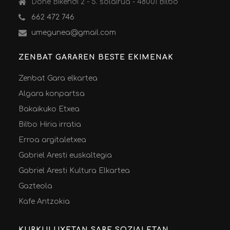
Done Bikendi 2 - 5. solairua - 48001 Bilbo
662 472 746
umegunea@gmail.com
ZENBAT GARAREN BESTE EKIMENAK
Zenbat Gara elkartea
Algara konpartsa
Bakaikuko Etxea
Bilbo Hiria irratia
Erroa argitaletxea
Gabriel Aresti euskaltegia
Gabriel Aresti Kultura Elkartea
Gazteola
Kafe Antzokia
KURKULUXETAN SARE SOZIALETAN