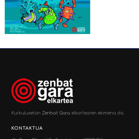
Kurkuluxetan
Zenbat Gara
elkartearen ekimena da.
KONTAKTUA