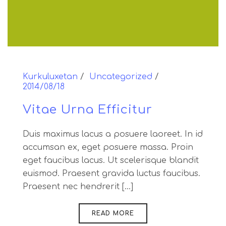
Kurkuluxetan
Uncategorized
2014/08/18
Vitae Urna Efficitur
Duis maximus lacus a posuere laoreet. In id
accumsan ex, eget posuere massa. Proin
eget faucibus lacus. Ut scelerisque blandit
euismod. Praesent gravida luctus faucibus.
Praesent nec hendrerit [...]
READ MORE