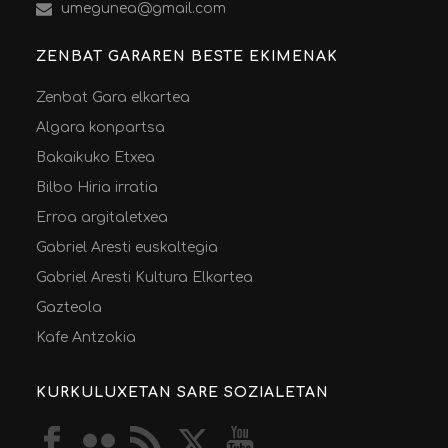
umegunea@gmail.com
ZENBAT GARAREN BESTE EKIMENAK
Zenbat Gara elkartea
Algara konpartsa
Bakaikuko Etxea
Bilbo Hiria irratia
Erroa argitaletxea
Gabriel Aresti euskaltegia
Gabriel Aresti Kultura Elkartea
Gazteola
Kafe Antzokia
KURKULUXETAN SARE SOZIALETAN