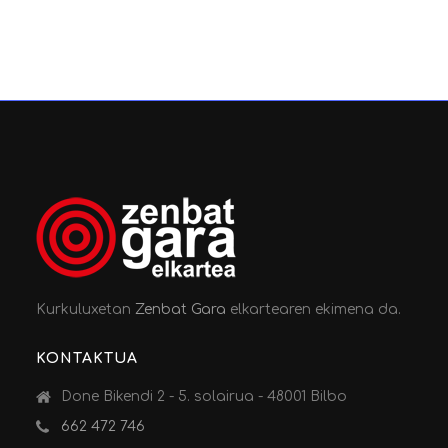
Kurkuluxetan
Zenbat Gara
elkartearen ekimena da.
KONTAKTUA
Done Bikendi 2 - 5. solairua - 48001 Bilbo
662 472 746