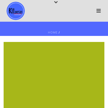
HOME
/