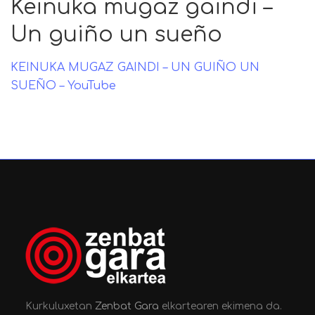
Keinuka mugaz gaindi –
Un guiño un sueño
KEINUKA MUGAZ GAINDI – UN GUIÑO UN
SUEÑO – YouTube
Kurkuluxetan
Zenbat Gara
elkartearen ekimena da.