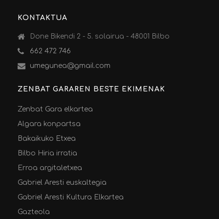
KONTAKTUA
Done Bikendi 2 - 5. solairua - 48001 Bilbo
662 472 746
umegunea@gmail.com
ZENBAT GARAREN BESTE EKIMENAK
Zenbat Gara elkartea
Algara konpartsa
Bakaikuko Etxea
Bilbo Hiria irratia
Erroa argitaletxea
Gabriel Aresti euskaltegia
Gabriel Aresti Kultura Elkartea
Gazteola